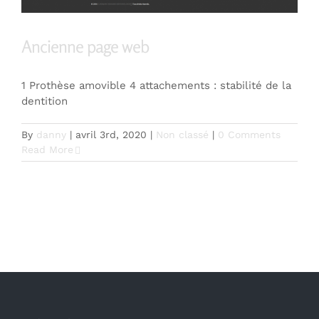
Ancienne page web
1 Prothèse amovible 4 attachements : stabilité de la
dentition
By
danny
|
avril 3rd, 2020
|
Non classé
|
0 Comments
Read More